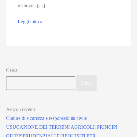
manovra, […]
Sinistro
Leggi tutto »
in
discesa
dall’autobus:
diritto
al
Cerca
risarcimento
Cerca
Articoli recenti
Cinture di sicurezza e responsabilità civile
USUCAPIONE DEI TERRENI AGRICOLI: PRINCIPI
GIURISPRUDENZIALI E REQUISITI PER